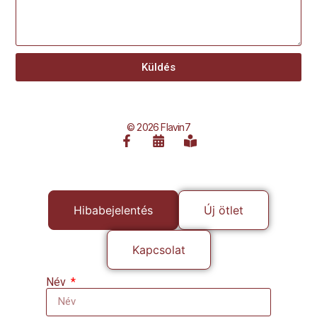
Küldés
© 2026 Flavin7
Hibabejelentés
Új ötlet
Kapcsolat
Név