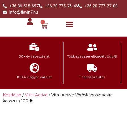
+36 36 515-697
+36 20 775-76-46
+36 20 777-27-00
info@flavin7.hu
0
30+ év tapasztalat
Több százezer elégedett ügyfél
100% Magyar vállalat
1 napos szállítás
Kezdőlap
/
Vita+Active
/ Vita+Active Vöröskáposztacsíra
kapszula 100db