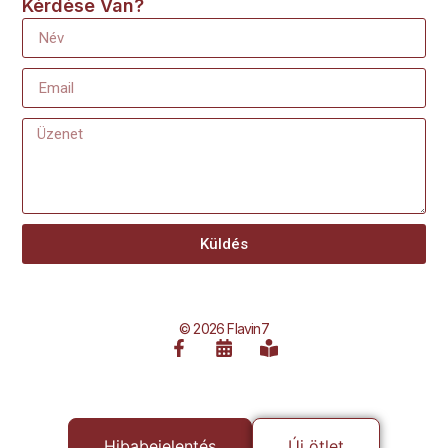
Kérdése Van?
Küldés
© 2026 Flavin7
Hibabejelentés
Új ötlet