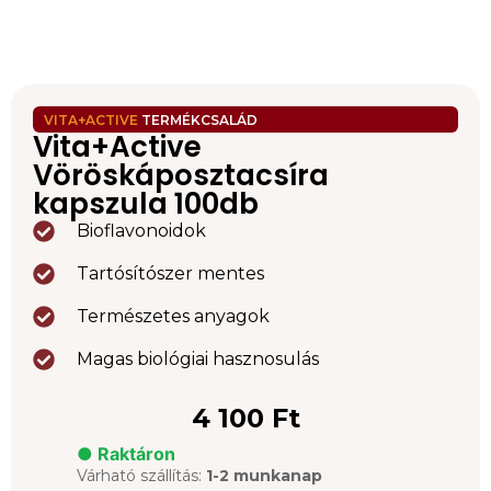
VITA+ACTIVE
TERMÉKCSALÁD
Vita+Active
Vöröskáposztacsíra
kapszula 100db
Bioflavonoidok
Tartósítószer mentes
Természetes anyagok
Magas biológiai hasznosulás
4 100
Ft
● Raktáron
Várható szállítás:
1-2 munkanap