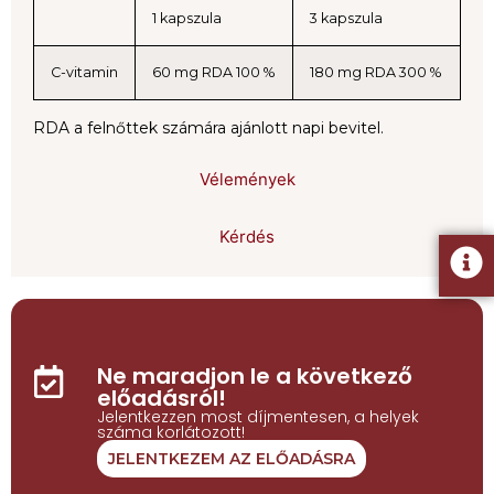
1 kapszula
3 kapszula
C-vitamin
60 mg RDA 100 %
180 mg RDA 300 %
RDA a felnőttek számára ajánlott napi bevitel.
Vélemények
Üdvözöljük!
Kérdés
Hálózati tag vagy és először jársz itt?
Igen
Nem
Ne maradjon le a következő
előadásról!
Jelentkezzen most díjmentesen, a helyek
száma korlátozott!
JELENTKEZEM AZ ELŐADÁSRA