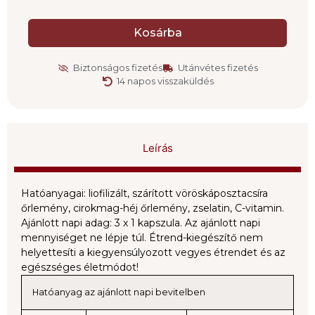
Kosárba
Biztonságos fizetés
Utánvétes fizetés
14 napos visszaküldés
Leírás
Hatóanyagai: liofilizált, szárított vöröskáposztacsíra
őrlemény, cirokmag-héj őrlemény, zselatin, C-vitamin.
Ajánlott napi adag: 3 x 1 kapszula. Az ajánlott napi
mennyiséget ne lépje túl. Étrend-kiegészítő nem
helyettesíti a kiegyensúlyozott vegyes étrendet és az
egészséges életmódot!
Hatóanyag az ajánlott napi bevitelben